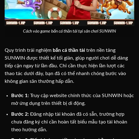
Cách vào game bắn cá thần tài tại sân chơi SUNWIN
Quy trình trải nghiệm
bắn cá thần tài
trên nền tảng
SUNWIN được thiết kế tối giản, giúp người chơi dễ dàng
tiếp cận ngay từ lần đầu. Chỉ cần thực hiện lần lượt các
thao tác dưới đây, bạn đã có thể nhanh chóng bước vào
không gian săn thưởng hấp dẫn.
Bước 1:
Truy cập website chính thức của SUNWIN hoặc
mở ứng dụng trên thiết bị di động.
Bước 2:
Đăng nhập tài khoản đã có sẵn, trường hợp
chưa đăng ký chỉ cần hoàn tất biểu mẫu tạo tài khoản
theo hướng dẫn.