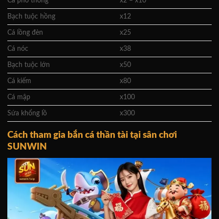
Cá phổ thông
x2 – x10
Bạch tuộc hồng
x12
Cá lồng đèn
x25
Cá nóc
x38
Bạch tuộc lớn
x50
Cá kiếm
x80
Cá mập
x100
Sứa khổng lồ
x300
Cách tham gia bắn cá thần tài tại sân chơi
SUNWIN