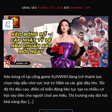
ĐĂNG VÀO
THÁNG 2 27, 2026
BỞI
SUNWIN-1.VIP
27
Th2
Kèo bóng rổ tại cổng game SUNWIN đang trở thành lựa
chọn hấp dẫn nhờ sức hút từ NBA và các giải đấu lớn. Tốc
độ thi đấu cao, điểm số biến động liên tục tạo ra nhiều cơ
hội vào tiền cho người chơi am hiểu. Thị trường này đòi hỏi
khả năng đọc […]