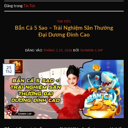
Đăng trong
Tin Tức
TIN TỨC
Bắn Cá 5 Sao – Trải Nghiệm Săn Thưởng
Đại Dương Đỉnh Cao
ĐĂNG VÀO
THÁNG 2 25, 2026
BỞI
SUNWIN-1.VIP
25
Th2