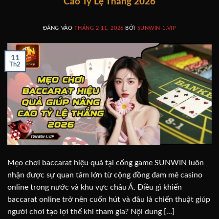
Cao Tỷ Lệ Thắng 2026
ĐĂNG VÀO
THÁNG 2 11, 2026
BỞI
SUNWIN-1.VIP
11
Th2
Mẹo chơi baccarat hiệu quả tại cổng game SUNWIN luôn
nhận được sự quan tâm lớn từ cộng đồng đam mê casino
online trong nước và khu vực châu Á. Điều gì khiến
baccarat online trở nên cuốn hút và đâu là chiến thuật giúp
người chơi tạo lợi thế khi tham gia? Nội dung […]