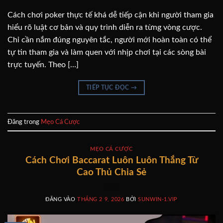
Cách chơi poker thực tế khá dễ tiếp cận khi người tham gia
hiểu rõ luật cơ bản và quy trình diễn ra từng vòng cược.
Chỉ cần nắm đúng nguyên tắc, người mới hoàn toàn có thể
tự tin tham gia và làm quen với nhịp chơi tại các sòng bài
trực tuyến. Theo […]
TIẾP TỤC ĐỌC
→
Đăng trong
Mẹo Cá Cược
MẸO CÁ CƯỢC
Cách Chơi Baccarat Luôn Luôn Thắng Từ
Cao Thủ Chia Sẻ
ĐĂNG VÀO
THÁNG 2 9, 2026
BỞI
SUNWIN-1.VIP