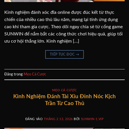
Kinh nghiệm đánh xóc đĩa online được đúc kết từ thực
chiến của nhiều cao thủ lâu năm, mang lại tính ứng dụng
cao khi tham gia cược. Theo dõi ngay chia sẻ từ cổng game
SUNWIN để nắm bắt các công thức chơi hiệu quả, giúp tối
ưu cơ hội thắng lớn. Kinh nghiệm […]
TIẾP TỤC ĐỌC
→
Đăng trong
Mẹo Cá Cược
MẸO CÁ CƯỢC
Kinh Nghiệm Đánh Tài Xỉu Đỉnh Nóc Kịch
Trần Từ Cao Thủ
ĐĂNG VÀO
THÁNG 2 13, 2026
BỞI
SUNWIN-1.VIP