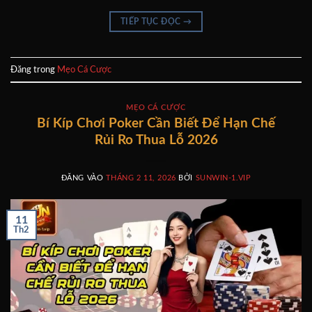
TIẾP TỤC ĐỌC
→
Đăng trong
Mẹo Cá Cược
MẸO CÁ CƯỢC
Bí Kíp Chơi Poker Cần Biết Để Hạn Chế
Rủi Ro Thua Lỗ 2026
ĐĂNG VÀO
THÁNG 2 11, 2026
BỞI
SUNWIN-1.VIP
11
Th2