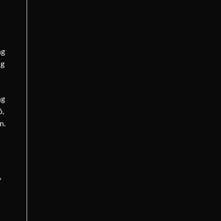
ng
ng
ng
ó,
n.
y