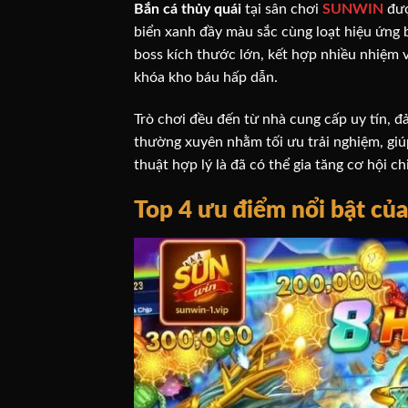
Bắn cá thủy quái
tại sân chơi
SUNWIN
đượ
biển xanh đầy màu sắc cùng loạt hiệu ứng b
boss kích thước lớn, kết hợp nhiều nhiệm v
khóa kho báu hấp dẫn.
Trò chơi đều đến từ nhà cung cấp uy tín, 
thường xuyên nhằm tối ưu trải nghiệm, giúp
thuật hợp lý là đã có thể gia tăng cơ hội 
Top 4 ưu điểm nổi bật của