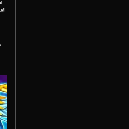
ới
uái,
n