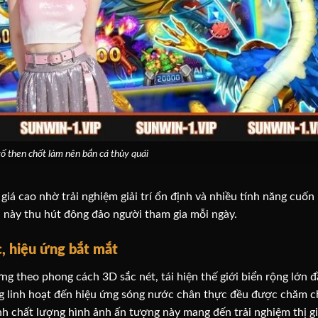
tố then chốt làm nên bắn cá thủy quái
iá cao nhờ trải nghiệm giải trí ổn định và nhiều tính năng cuốn
i này thu hút đông đảo người tham gia mỗi ngày.
, hiệu ứng bắt mắt
ng theo phong cách 3D sắc nét, tái hiện thế giới biển rộng lớn đ
ng linh hoạt đến hiệu ứng sóng nước chân thực đều được chăm c
ính chất lượng hình ảnh ấn tượng này mang đến trải nghiệm thị g