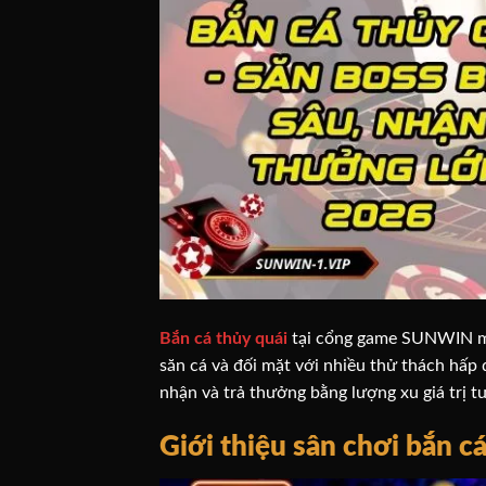
Bắn cá thủy quái
tại cổng game SUNWIN man
săn cá và đối mặt với nhiều thử thách hấp 
nhận và trả thưởng bằng lượng xu giá trị 
Giới thiệu sân chơi bắn 