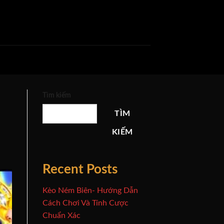
Tìm kiếm
TÌM
KIẾM
Recent Posts
Kèo Ném Biên- Hướng Dẫn
Cách Chơi Và Tính Cược
Chuẩn Xác