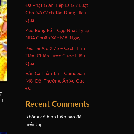
Đá Phạt Gián Tiếp Là Gì? Luật
Chơi Và Cách Tận Dụng Hiệu
Quả
Kèo Bóng Rổ – Cập Nhật Tỷ Lệ
NBA Chuẩn Xác Mỗi Ngày
Kèo Tài Xỉu 2.75 – Cách Tính
Tiền, Chiến Lược Cược Hiệu
Quả
Bắn Cá Thần Tài – Game Săn
Mồi Đổi Thưởng, Ăn Xu Cực
Đã
ợ
hi
Recent Comments
Không có bình luận nào để
hiển thị.