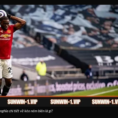
nghĩa chi tiết về kèo ném biên là gi?