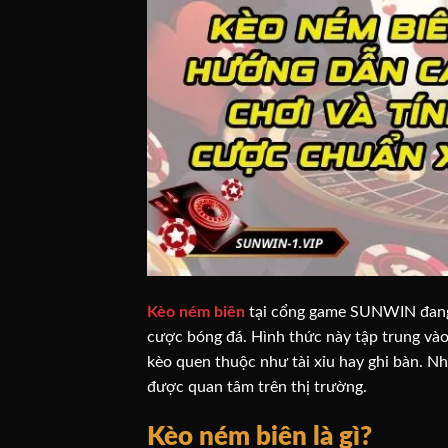
Kèo ném biên
tại cổng game SUNWIN đang t
cược bóng đá. Hình thức này tập trung vào
kèo quen thuộc như tài xỉu hay ghi bàn. Nh
được quan tâm trên thị trường.
Kèo ném biên là gì?