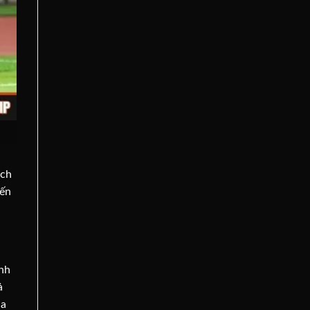
ích
iến
ánh
ả
ua