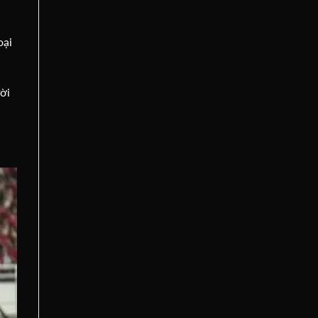
oại
ời