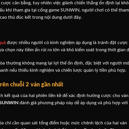
ệ cược cân bằng, tuy nhiên việc giành chiến thắng ổn định lại kh
 đấu khi tham gia tại cổng game SUNWIN, người chơi có thể tham
ao thủ đúc kết trong nội dung dưới đây.
quả
được nhiều người có kinh nghiệm áp dụng là tránh đặt cược
a chọn này tiềm ẩn rủi ro lớn và khó kiểm soát trong thời gian d
òa thường không mang lại lợi thế ổn định, đặc biệt với người mớ
hanh nếu thiếu kinh nghiệm và chiến lược quản lý tiền phù hợp.
rên chuỗi 2 ván gần nhất
ch kết quả của hai phiên liền kề để xác định hướng cược cho ván
SUNWIN
đánh giá phương pháp này dễ áp dụng và phù hợp với
ia chỉ cần quan sát tổng điểm hoặc mức chênh lệch của hai ván