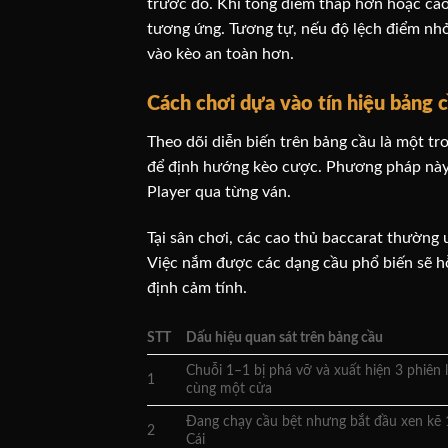
trước đó. Khi tổng điểm thấp hơn hoặc ca
tương ứng. Tương tự, nếu độ lệch điểm nhỏ
vào kèo an toàn hơn.
Cách chơi dựa vào tín hiệu bảng 
Theo dõi diễn biến trên bảng cầu là một t
để định hướng kèo cược. Phương pháp này 
Player qua từng ván.
Tại sân chơi, các cao thủ baccarat thường 
Việc nắm được các dạng cầu phổ biến sẽ h
định cảm tính.
STT
Dấu hiệu quan sát trên bảng cầu
Chuỗi 1–1 bị phá vỡ và xuất hiện 3 phiên l
1
cùng một cửa
Đang chạy cầu bệt nhưng bắt đầu xen kẽ 
2
Cái