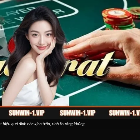
 hiệu quả đỉnh nóc kịch trần, rinh thưởng khủng