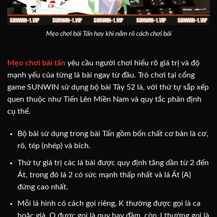
Mẹo chơi bài Tấn hay khi nắm rõ cách chơi bài
Mẹo chơi bài tấn
yêu cầu người chơi hiểu rõ giá trị và độ
mạnh yếu của từng lá bài ngay từ đầu. Trò chơi tại cổng
game SUNWIN sử dụng bộ bài Tây 52 lá, với thứ tự sắp xếp
quen thuộc như Tiến Lên Miền Nam và quy tắc phân định
cụ thể.
Bộ bài sử dụng trong bài Tấn gồm bốn chất cơ bản là cơ,
rô, tép (nhép) và bích.
Thứ tự giá trị các lá bài được quy định tăng dần từ 2 đến
Át, trong đó lá 2 có sức mạnh thấp nhất và lá Át (A)
đứng cao nhất.
Mỗi lá hình có cách gọi riêng, K thường được gọi là ca
hoặc già, Q được gọi là quy hay đầm, còn J thường gọi là