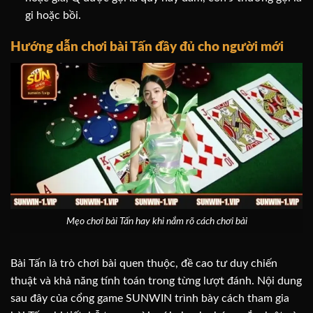
gi hoặc bồi.
Hướng dẫn chơi bài Tấn đầy đủ cho người mới
Mẹo chơi bài Tấn hay khi nắm rõ cách chơi bài
Bài Tấn là trò chơi bài quen thuộc, đề cao tư duy chiến
thuật và khả năng tính toán trong từng lượt đánh. Nội dung
sau đây của cổng game SUNWIN trình bày cách tham gia