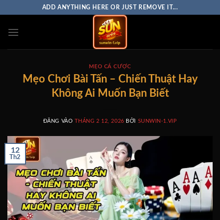
Bỏ
ADD ANYTHING HERE OR JUST REMOVE IT...
qua
nội
dung
MẸO CÁ CƯỢC
Mẹo Chơi Bài Tấn – Chiến Thuật Hay
Không Ai Muốn Bạn Biết
ĐĂNG VÀO
THÁNG 2 12, 2026
BỞI
SUNWIN-1.VIP
12
Th2