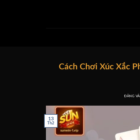
Bỏ
qua
nội
dung
Cách Chơi Xúc Xắc P
ĐĂNG V
13
Th2