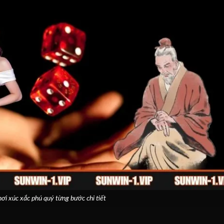
ơi xúc xắc phú quý từng bước chi tiết