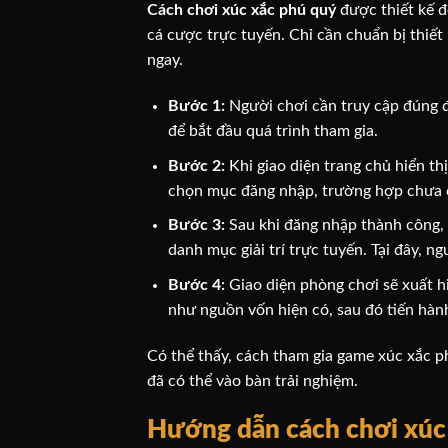
Cách chơi xúc xắc phú quý
được thiết kế đ
cá cược trực tuyến. Chỉ cần chuẩn bị thiết 
ngay.
Bước 1:
Người chơi cần truy cập đúng 
để bắt đầu quá trình tham gia.
Bước 2:
Khi giao diện trang chủ hiển th
chọn mục đăng nhập, trường hợp chưa c
Bước 3:
Sau khi đăng nhập thành công, 
danh mục giải trí trực tuyến. Tại đây, 
Bước 4:
Giao diện phòng chơi sẽ xuất h
như nguồn vốn hiện có, sau đó tiến hàn
Có thể thấy, cách tham gia game xúc xắc p
đã có thể vào bàn trải nghiệm.
Hướng dẫn cách chơi xúc