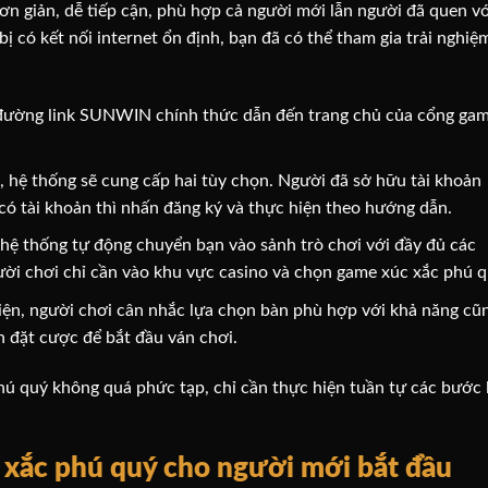
ơn giản, dễ tiếp cận, phù hợp cả người mới lẫn người đã quen vớ
bị có kết nối internet ổn định, bạn đã có thể tham gia trải nghiệ
đường link SUNWIN chính thức dẫn đến trang chủ của cổng ga
ị, hệ thống sẽ cung cấp hai tùy chọn. Người đã sở hữu tài khoản
ó tài khoản thì nhấn đăng ký và thực hiện theo hướng dẫn.
hệ thống tự động chuyển bạn vào sảnh trò chơi với đầy đủ các
người chơi chỉ cần vào khu vực casino và chọn game xúc xắc phú q
iện, người chơi cân nhắc lựa chọn bàn phù hợp với khả năng cũ
h đặt cược để bắt đầu ván chơi.
hú quý không quá phức tạp, chỉ cần thực hiện tuần tự các bước 
 xắc phú quý cho người mới bắt đầu