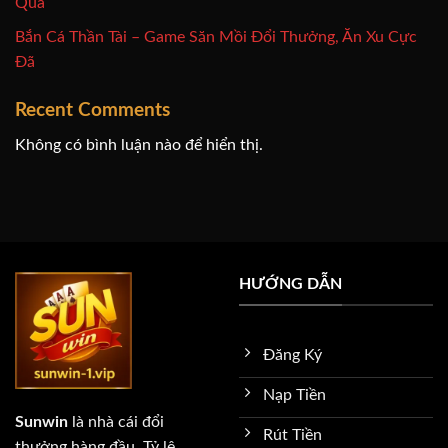
Quả
Bắn Cá Thần Tài – Game Săn Mồi Đổi Thưởng, Ăn Xu Cực
Đã
Recent Comments
Không có bình luận nào để hiển thị.
HƯỚNG DẪN
Đăng Ký
Nạp Tiền
Sunwin
là nhà cái đổi
Rút Tiền
thưởng hàng đầu. Tỷ lệ