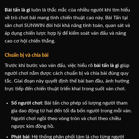
Bài tấn là gì
luôn là thắc mắc của nhiều người khi tìm hiểu
về trò chơi bài mang tính chiến thuật cao này. Bài Tấn tại
sân chơi SUNWIN đòi hỏi khả năng tính toán, quan sát và
áp dụng chiến lược hợp lý để kiểm soát ván đấu và nâng
cao cơ hội chiến thắng.
Chuẩn bị và chia bài
Trước khi bước vào ván đấu, việc hiểu rõ
bài tấn là gì
giúp
người chơi nắm được cách chuẩn bị và chia bài đúng quy
tắc. Giai đoạn này quyết định thế bài ban đầu, ảnh hưởng
trực tiếp đến chiến thuật triển khai trong suốt ván chơi.
Số người chơi:
Bài tấn cho phép số lượng người tham
gia dao động từ hai đến tối đa bốn người trong mỗi ván.
Người chơi ngồi theo vòng tròn và chơi theo chiều
ngược kim đồng hồ.
Phát bài:
Hệ thống phân phối tám lá cho từng người