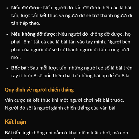
Nếu đỡ được:
Nếu người đỡ tấn đỡ được hết các lá bài
tấn, lượt tấn kết thúc và người đỡ sẽ trở thành người đi
tấn tiếp theo.
Nếu không đỡ được:
Nếu người đỡ không đỡ được, họ
phải “ôm” tất cả các lá bài tấn vào tay mình. Người bên
phải của người đỡ sẽ trở thành người đi tấn trong lượt
mới.
Bốc bài:
Sau mỗi lượt tấn, những người có số lá bài trên
tay ít hơn 8 sẽ bốc thêm bài từ chồng bài úp để đủ 8 lá.
Quy định về người chiến thắng
Ván cược sẽ kết thúc khi một người chơi hết bài trước.
Người đó sẽ là người giành chiến thắng của ván bài.
Kết luận
Bài tấn là gì
không chỉ nằm ở khái niệm luật chơi, mà còn