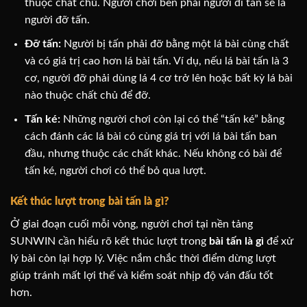
thuộc chất chủ. Người chơi bên phải người đi tấn sẽ là
người đỡ tấn.
Đỡ tấn:
Người bị tấn phải đỡ bằng một lá bài cùng chất
và có giá trị cao hơn lá bài tấn. Ví dụ, nếu lá bài tấn là 3
cơ, người đỡ phải dùng lá 4 cơ trở lên hoặc bất kỳ lá bài
nào thuộc chất chủ để đỡ.
Tấn ké:
Những người chơi còn lại có thể “tấn ké” bằng
cách đánh các lá bài có cùng giá trị với lá bài tấn ban
đầu, nhưng thuộc các chất khác. Nếu không có bài để
tấn ké, người chơi có thể bỏ qua lượt.
Kết thúc lượt trong bài tấn là gì?
Ở giai đoạn cuối mỗi vòng, người chơi tại nền tảng
SUNWIN cần hiểu rõ kết thúc lượt trong
bài tấn là gì
để xử
lý bài còn lại hợp lý. Việc nắm chắc thời điểm dừng lượt
giúp tránh mất lợi thế và kiểm soát nhịp độ ván đấu tốt
hơn.