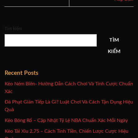
Tìm kiếm
TÌM
KIẾM
Recent Posts
Kèo Ném Biên- Hướng Dẫn Cách Chơi Và Tính Cược Chuẩn
Xác
Đá Phạt Gián Tiếp Là Gì? Luật Chơi Và Cách Tận Dụng Hiệu
Quả
Kèo Bóng Rổ – Cập Nhật Tỷ Lệ NBA Chuẩn Xác Mỗi Ngày
Kèo Tài Xỉu 2.75 – Cách Tính Tiền, Chiến Lược Cược Hiệu