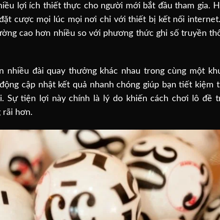
iều lợi ích thiết thực cho người mới bắt đầu tham gia. H
đặt cược mọi lúc mọi nơi chỉ với thiết bị kết nối internet
hường cao hơn nhiều so với phương thức ghi số truyền th
ọn nhiều đài quay thưởng khác nhau trong cùng một kh
 động cập nhật kết quả nhanh chóng giúp bạn tiết kiệm t
. Sự tiện lợi này chính là lý do khiến cách chơi lô đề t
 rãi hơn.