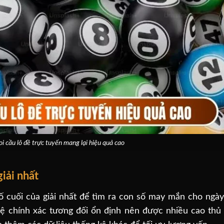
oi cầu lô đề trực tuyến mang lại hiệu quả cao
iải nhất
ố cuối của giải nhất để tìm ra con số may mắn cho ngày
lệ chính xác tương đối ổn định nên được nhiều cao thủ 