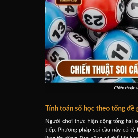
Chiến thuật s
Tính toán số học theo tổng đề g
Người chơi thực hiện cộng tổng hai s
tiếp. Phương pháp soi cầu này có tỷ 