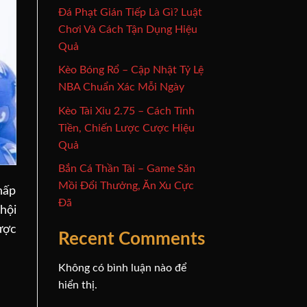
Đá Phạt Gián Tiếp Là Gì? Luật
Chơi Và Cách Tận Dụng Hiệu
Quả
Kèo Bóng Rổ – Cập Nhật Tỷ Lệ
NBA Chuẩn Xác Mỗi Ngày
Kèo Tài Xỉu 2.75 – Cách Tính
Tiền, Chiến Lược Cược Hiệu
Quả
Bắn Cá Thần Tài – Game Săn
Mồi Đổi Thưởng, Ăn Xu Cực
hấp
Đã
hội
ược
Recent Comments
Không có bình luận nào để
hiển thị.