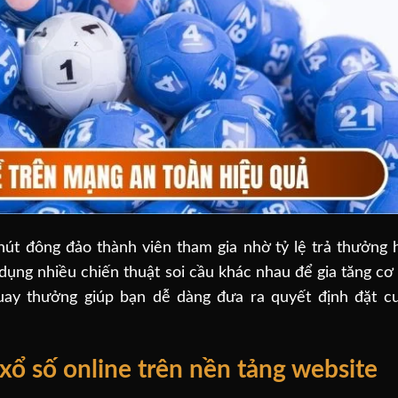
hút đông đảo thành viên tham gia nhờ tỷ lệ trả thưởng 
dụng nhiều chiến thuật soi cầu khác nhau để gia tăng cơ 
quay thưởng giúp bạn dễ dàng đưa ra quyết định đặt c
xổ số online trên nền tảng website