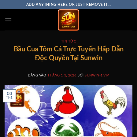
Bỏ
ADD ANYTHING HERE OR JUST REMOVE IT...
qua
nội
dung
TIN TỨC
Bầu Cua Tôm Cá Trực Tuyến Hấp Dẫn
Độc Quyền Tại Sunwin
ĐĂNG VÀO
THÁNG 1 3, 2026
BỞI
SUNWIN-1.VIP
03
Th1