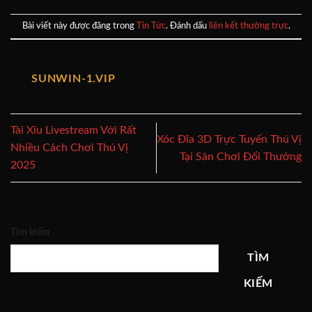
Bài viết này được đăng trong
Tin Tức
. Đánh dấu
liên kết thường trực
.
SUNWIN-1.VIP
Tài Xỉu Livestream Với Rất
Xóc Đĩa 3D Trực Tuyến Thú Vị
Nhiều Cách Chơi Thú Vị
Tại Sân Chơi Đổi Thưởng
2025
Tìm kiếm
TÌM
KIẾM