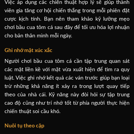
Việc áp dụng các chiến thuật hợp lý sẽ giúp thành
viên gia tăng cơ hội chiến thắng trong mỗi phiên đặt
cược kịch tính. Bạn nên tham khảo kỹ lưỡng mẹo
chơi bầu cua tôm cá sau đây để tối ưu hóa lợi nhuận
cho bản thân mình mỗi ngày.
Ghi nhớ mặt xúc xắc
Người chơi bầu cua tôm cá cần tập trung quan sát
các mặt liền kề với mặt vừa xuất hiện để tìm ra quy
luật. Việc ghi nhớ kết quả các ván trước giúp bạn loại
trừ những khả năng ít xảy ra trong lượt quay tiếp
theo của nhà cái. Kỹ năng này đòi hỏi sự tập trung
cao độ cũng như trí nhớ tốt từ phía người thực hiện
chiến thuật soi cầu khó.
Nuôi tụ theo cặp