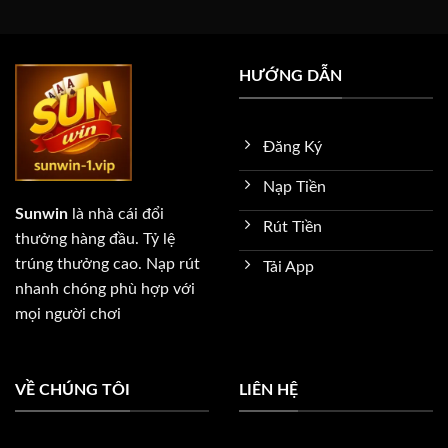
HƯỚNG DẪN
Đăng Ký
Nạp Tiền
Sunwin
là nhà cái đổi
Rút Tiền
thưởng hàng đầu. Tỷ lệ
trúng thưởng cao. Nạp rút
Tải App
nhanh chóng phù hợp với
mọi người chơi
VỀ CHÚNG TÔI
LIÊN HỆ