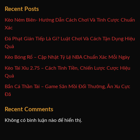
Recent Posts
Kèo Ném Biên- Hướng Dẫn Cách Chơi Và Tính Cược Chuẩn
Xác
Đá Phạt Gián Tiếp Là Gì? Luật Chơi Và Cách Tận Dụng Hiệu
Quả
Kèo Bóng Rổ – Cập Nhật Tỷ Lệ NBA Chuẩn Xác Mỗi Ngày
Kèo Tài Xỉu 2.75 – Cách Tính Tiền, Chiến Lược Cược Hiệu
Quả
Bắn Cá Thần Tài – Game Săn Mồi Đổi Thưởng, Ăn Xu Cực
Đã
Recent Comments
Không có bình luận nào để hiển thị.