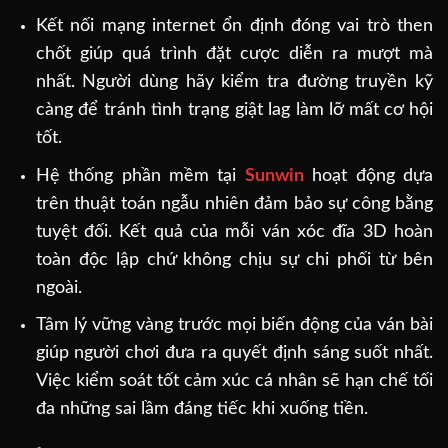
Kết nối mạng internet ổn định đóng vai trò then
chốt giúp quá trình đặt cược diễn ra mượt mà
nhất. Người dùng hãy kiểm tra đường truyền kỹ
càng để tránh tình trạng giật lag làm lỡ mất cơ hội
tốt.
Hệ thống phần mềm tại
Sunwin
hoạt động dựa
trên thuật toán ngẫu nhiên đảm bảo sự công bằng
tuyệt đối. Kết quả của mỗi ván xóc đĩa 3D hoàn
toàn độc lập chứ không chịu sự chi phối từ bên
ngoài.
Tâm lý vững vàng trước mọi biến động của ván bài
giúp người chơi đưa ra quyết định sáng suốt nhất.
Việc kiểm soát tốt cảm xúc cá nhân sẽ hạn chế tối
đa những sai lầm đáng tiếc khi xuống tiền.