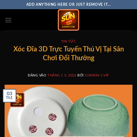
Bỏ
ADD ANYTHING HERE OR JUST REMOVE IT...
qua
nội
dung
TIN TỨC
Xóc Đĩa 3D Trực Tuyến Thú Vị Tại Sân
Chơi Đổi Thưởng
ĐĂNG VÀO
THÁNG 1 3, 2026
BỞI
SUNWIN-1.VIP
03
Th1