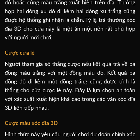
đỏ hoặc cùng màu trắng xuất hiện trên đĩa. Trường
hợp hai đồng xu đỏ đi kèm hai đồng xu trắng cũng
được hệ thống ghi nhận là chẵn. Tỷ lệ trả thưởng xóc
đĩa 3D cho cửa này là một ăn một nên rất phù hợp
với người mới chơi.
Cược cửa lẻ
Người tham gia sẽ thắng cược nếu kết quả trả về ba
đồng màu trắng với một đồng màu đỏ. Kết quả ba
đồng đỏ đi kèm một đồng trắng cũng được tính là
thắng cho cửa cược lẻ này. Đây là lựa chọn an toàn
với xác suất xuất hiện khá cao trong các ván xóc đĩa
3D liên tiếp nhau.
Cược màu xóc đĩa 3D
Hình thức này yêu cầu người chơi dự đoán chính xác