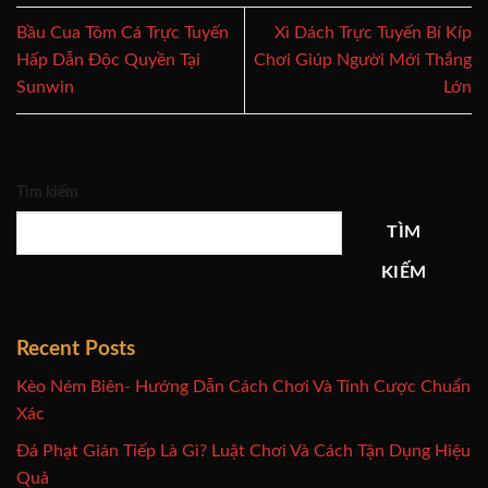
Bầu Cua Tôm Cá Trực Tuyến
Xì Dách Trực Tuyến Bí Kíp
Hấp Dẫn Độc Quyền Tại
Chơi Giúp Người Mới Thắng
Sunwin
Lớn
Tìm kiếm
TÌM
KIẾM
Recent Posts
Kèo Ném Biên- Hướng Dẫn Cách Chơi Và Tính Cược Chuẩn
Xác
Đá Phạt Gián Tiếp Là Gì? Luật Chơi Và Cách Tận Dụng Hiệu
Quả