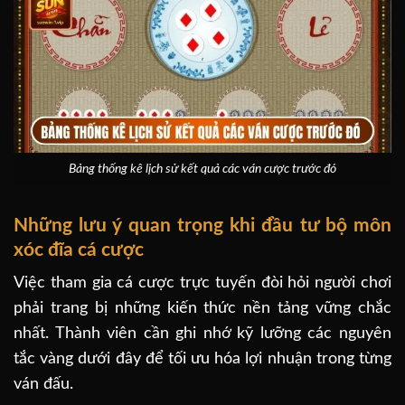
Bảng thống kê lịch sử kết quả các ván cược trước đó
Những lưu ý quan trọng khi đầu tư bộ môn
xóc đĩa cá cược
Việc tham gia cá cược trực tuyến đòi hỏi người chơi
phải trang bị những kiến thức nền tảng vững chắc
nhất. Thành viên cần ghi nhớ kỹ lưỡng các nguyên
tắc vàng dưới đây để tối ưu hóa lợi nhuận trong từng
ván đấu.