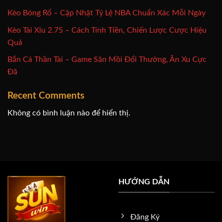
Kèo Bóng Rổ – Cập Nhật Tỷ Lệ NBA Chuẩn Xác Mỗi Ngày
Kèo Tài Xỉu 2.75 – Cách Tính Tiền, Chiến Lược Cược Hiệu
Quả
Bắn Cá Thần Tài – Game Săn Mồi Đổi Thưởng, Ăn Xu Cực
Đã
Recent Comments
Không có bình luận nào để hiển thị.
HƯỚNG DẪN
Đăng Ký